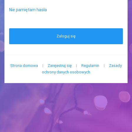
Nie pamiętam hasła
Zaloguj się
Strona domowa
|
Zarejestruj się
|
Regulamin
|
Zasady
ochrony danych osobowych