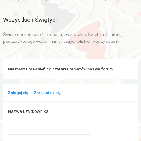
Aktywne
Wszystkich Świętych
tematy
Święto obchodzone 1 listopada, zwane także Świętem Zmarłych,
WIĘCEJ…
podczas którego wspominamy naszych bliskich, którzy odeszli.
Wyszukiwanie
zaawansowane
Nie masz uprawnień do czytania tematów na tym forum.
FAQ
Zespół
Zaloguj się
•
Zarejestruj się
administracyjny
Nazwa użytkownika: