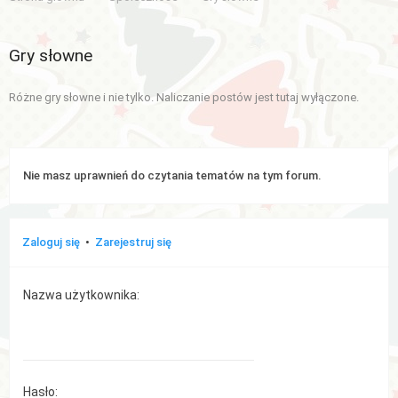
Aktywne
Gry słowne
tematy
Różne gry słowne i nie tylko. Naliczanie postów jest tutaj wyłączone.
WIĘCEJ…
Wyszukiwanie
zaawansowane
Nie masz uprawnień do czytania tematów na tym forum.
FAQ
Zaloguj się
•
Zarejestruj się
Zespół
administracyjny
Nazwa użytkownika:
Hasło: